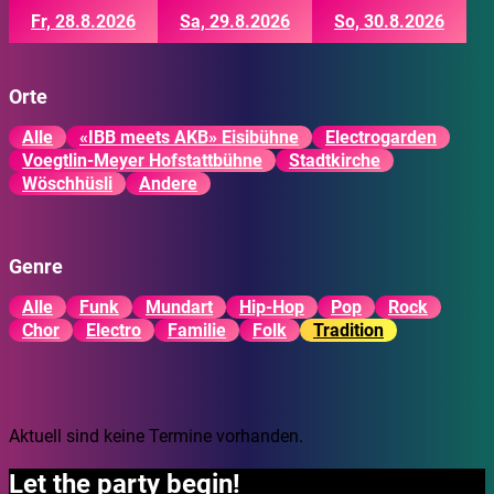
Fr, 28.8.2026
Sa, 29.8.2026
So, 30.8.2026
Orte
Alle
«IBB meets AKB» Eisibühne
Electrogarden
Voegtlin-Meyer Hofstattbühne
Stadtkirche
Wöschhüsli
Andere
Genre
Alle
Funk
Mundart
Hip-Hop
Pop
Rock
Chor
Electro
Familie
Folk
Tradition
Aktuell sind keine Termine vorhanden.
Let the party begin!