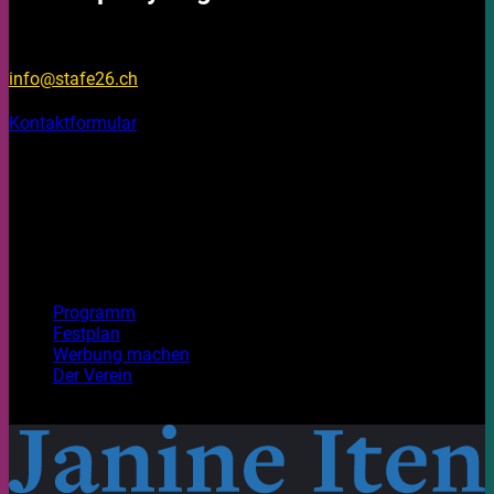
Fragen?
info@stafe26.ch
Kontaktformular
Bleib informiert
Auf unseren Social Media Kanälen findest du Fotos, Videos
und Stories rund um das Stadtfest Brugg 2026.
Top Seiten
Programm
Festplan
Werbung machen
Der Verein
Mit Freude gestaltet. Habt ein wunderbares Festival!