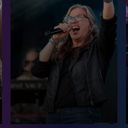
Schwiizergo
ofe