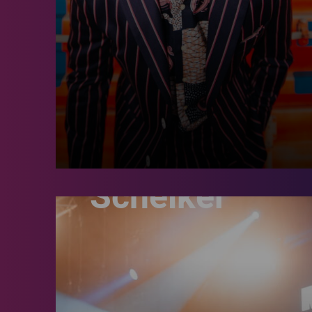
Moser &
Schelker