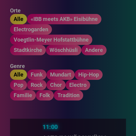
Orte
Alle
«IBB meets AKB» Eisibühne
Electrogarden
Voegtlin-Meyer Hofstattbühne
Stadtkirche
Wöschhüsli
Andere
Genre
Alle
Funk
Mundart
Hip-Hop
Pop
Rock
Chor
Electro
Familie
Folk
Tradition
11:00