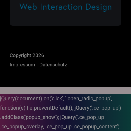
Copyright 2026
Impressum
Datenschutz
jQuery(document).on('click', '.open_radio_popup',
function(e) { e.preventDefault(); jQuery('.ce_pop_up')
.addClass('popup_show'); jQuery('.ce_pop_up
.ce_popup_overlay, .ce_pop_up .ce_popup_content')