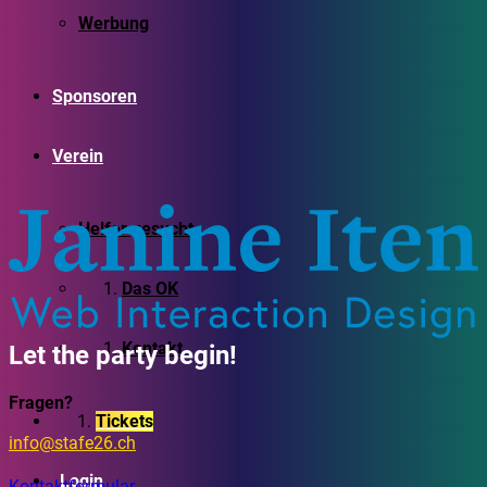
Werbung
Sponsoren
Verein
Helfer gesucht
Das OK
Kontakt
Let the party begin!
Fragen?
Tickets
info@stafe26.ch
Login
Kontaktformular