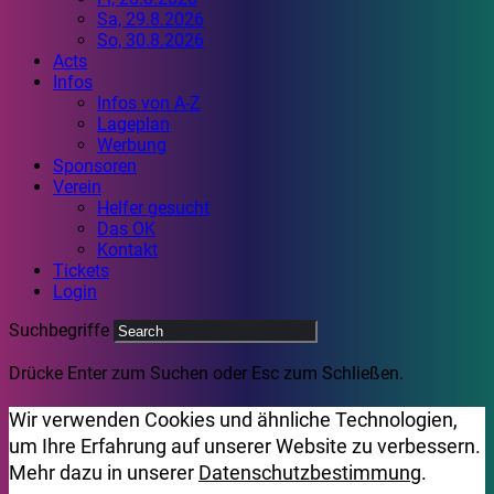
Sa, 29.8.2026
So, 30.8.2026
Acts
Infos
Infos von A-Z
Lageplan
Werbung
Sponsoren
Verein
Helfer gesucht
Das OK
Kontakt
Tickets
Login
Suchbegriffe
Drücke Enter zum Suchen oder Esc zum Schließen.
Wir verwenden Cookies und ähnliche Technologien,
um Ihre Erfahrung auf unserer Website zu verbessern.
Mehr dazu in unserer
Datenschutzbestimmung
.