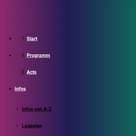
Start
Programm
Acts
Infos
Infos von A-Z
Lageplan