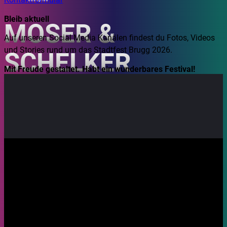
Bleib aktuell
MOSER &
Auf unseren Social Media Kanälen findest du Fotos, Videos
und Stories rund um das Stadtfest Brugg 2026.
SCHELKER
Mit Freude gestaltet. Habt ein wunderbares Festival!
29.08.2026, 21:30
Ort: Eisi
DJ