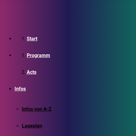
Start
Programm
Acts
Infos
Infos von A-Z
Lageplan