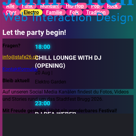
Alle
Funk
Mundart
Hip-Hop
Pop
Rock
Chor
Electro
Familie
Folk
Tradition
Let the party begin!
Fragen?
18:00
CHILL LOUNGE WITH DJ
info@stafe26.ch
(OPENING)
Kontaktformular
20 Aug |
Bleib aktuell
Elektro Garden
Auf unseren Social Media Kanälen findest du Fotos, Videos
und Stories rund um das Stadtfest Brugg 2026.
23:00
Mit Freude gestaltet. Habt ein wunderbares Festival!
DJ PEA WEBER
20 Aug |
DJ