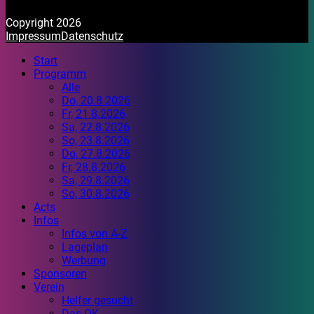
Copyright 2026
Impressum
Datenschutz
Start
Programm
Alle
Do, 20.8.2026
Fr, 21.8.2026
Sa, 22.8.2026
So, 23.8.2026
Do, 27.8.2026
Fr, 28.8.2026
Sa, 29.8.2026
So, 30.8.2026
Acts
Infos
Infos von A-Z
Lageplan
Werbung
Sponsoren
Verein
Helfer gesucht
Das OK