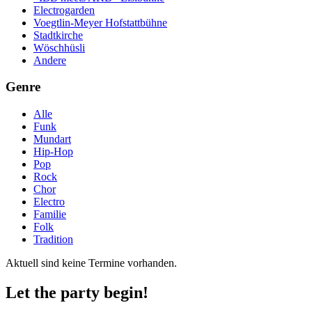
Electrogarden
Voegtlin-Meyer Hofstattbühne
Stadtkirche
Wöschhüsli
Andere
Genre
Alle
Funk
Mundart
Hip-Hop
Pop
Rock
Chor
Electro
Familie
Folk
Tradition
Aktuell sind keine Termine vorhanden.
Let the party begin!