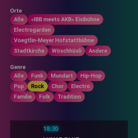
Orte
Alle
«IBB meets AKB» Eisibühne
Electrogarden
Voegtlin-Meyer Hofstattbühne
Stadtkirche
Wöschhüsli
Andere
Genre
Alle
Funk
Mundart
Hip-Hop
Pop
Rock
Chor
Electro
Familie
Folk
Tradition
18:30