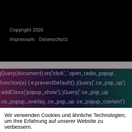
Copyright 2026
Impressum
Datenschutz
jQuery(document).on('click', '.open_radio_popup',
function(e) { e.preventDefault(); jQuery('.ce_pop_up')
.addClass('popup_show'); jQuery('.ce_pop_up
.ce_popup_overlay, .ce_pop_up .ce_popup_content')
.stop(true, true) .fadeIn('fast'); }); // Popup schließen
Wir verwenden Cookies und ähnliche Technologien,
jQuery(document).on('click', '.ce_pop_up .popup_close',
um Ihre Erfahrung auf unserer Website zu
verbessern.
function() { jQuery('.ce_pop_up .ce_popup_overlay,