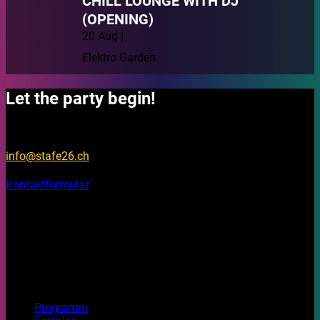
CHILL LOUNGE WITH DJ
(OPENING)
20 Aug |
Elektro Garden
Let the party begin!
Fragen?
info@stafe26.ch
Kontaktformular
Bleib informiert
Auf unseren Social Media Kanälen findest du Fotos, Videos
und Stories rund um das Stadtfest Brugg 2026.
Top Seiten
Programm