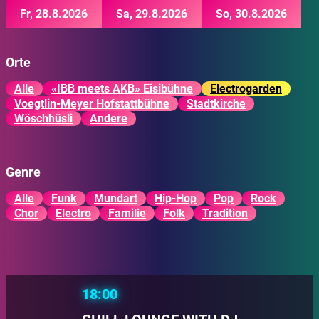
Fr, 28.8.2026
Sa, 29.8.2026
So, 30.8.2026
Orte
Alle
«IBB meets AKB» Eisibühne
Electrogarden
Voegtlin-Meyer Hofstattbühne
Stadtkirche
Wöschhüsli
Andere
Genre
Alle
Funk
Mundart
Hip-Hop
Pop
Rock
Chor
Electro
Familie
Folk
Tradition
18:00