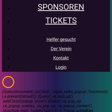
SPONSOREN
TICKETS
Helfer gesucht
Der Verein
Kontakt
Login
jQuery(document).on('click', '.open_radio_popup', function(e)
{ e.preventDefault(); jQuery('.ce_pop_up')
.addClass('popup_show'); jQuery('.ce_pop_up
.ce_popup_overlay, .ce_pop_up .ce_popup_content')
.stop(true, true) .fadeIn('fast'); }); // Popup schließen