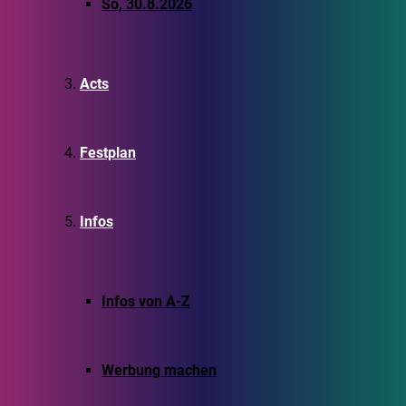
So, 30.8.2026
Acts
Festplan
Infos
Infos von A-Z
Werbung machen