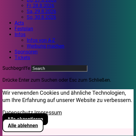
Fr, 28.8.2026
Sa, 29.8.2026
So, 30.8.2026
Acts
Festplan
Infos
Infos von A-Z
Werbung machen
Sponsoren
Tickets
Suchbegriffe
Drücke Enter zum Suchen oder Esc zum Schließen.
Wir verwenden Cookies und ähnliche Technologien,
um Ihre Erfahrung auf unserer Website zu verbessern.
Datenschutz
Impressum
Alle akzeptieren
Alle ablehnen