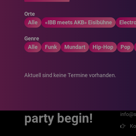
Orte
Alle
«IBB meets AKB» Eisibühne
Electr
Genre
Alle
Funk
Mundart
Hip-Hop
Pop
Aktuell sind keine Termine vorhanden.
Fra
Let the
party begin!
info@s
Ko