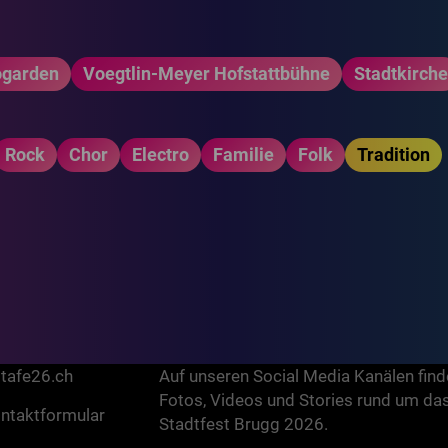
ogarden
Voegtlin-Meyer Hofstattbühne
Stadtkirch
Rock
Chor
Electro
Familie
Folk
Tradition
gen?
Bleib aktuell
tafe26.ch
Auf unseren Social Media Kanälen find
Fotos, Videos und Stories rund um da
ntaktformular
Stadtfest Brugg 2026.