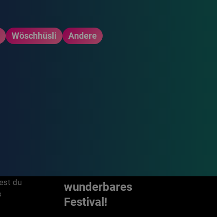
e
Wöschhüsli
Andere
Mit Freude gestaltet.
Habt ein
est du
wunderbares
s
Festival!