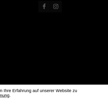
 Ihre Erfahrung auf unserer Website zu
mmung
.
ge: 1 von 10 Festivalpässen fürs Stadtfest Brugg 2