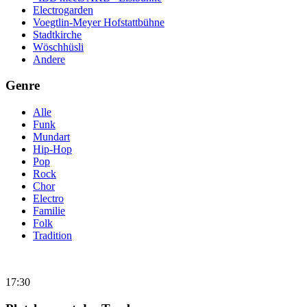
Electrogarden
Voegtlin-Meyer Hofstattbühne
Stadtkirche
Wöschhüsli
Andere
Genre
Alle
Funk
Mundart
Hip-Hop
Pop
Rock
Chor
Electro
Familie
Folk
Tradition
17:30