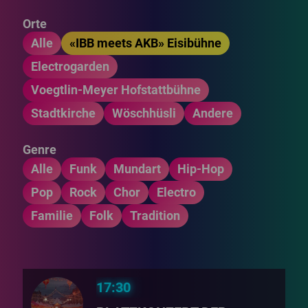
Orte
Alle
«IBB meets AKB» Eisibühne
Electrogarden
Voegtlin-Meyer Hofstattbühne
Stadtkirche
Wöschhüsli
Andere
Genre
Alle
Funk
Mundart
Hip-Hop
Pop
Rock
Chor
Electro
Familie
Folk
Tradition
17:30