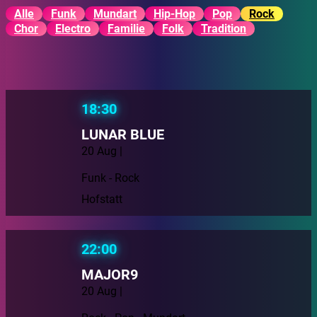
Alle
Funk
Mundart
Hip-Hop
Pop
Rock
Chor
Electro
Familie
Folk
Tradition
18:30
LUNAR BLUE
20 Aug |
Funk - Rock
Hofstatt
22:00
MAJOR9
20 Aug |