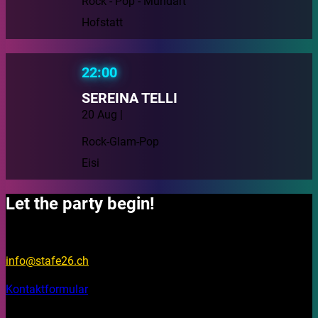
Rock - Pop - Mundart
Hofstatt
22:00
SEREINA TELLI
20 Aug |
Rock-Glam-Pop
Eisi
Let the party begin!
Fragen?
info@stafe26.ch
Kontaktformular
Bleib aktuell