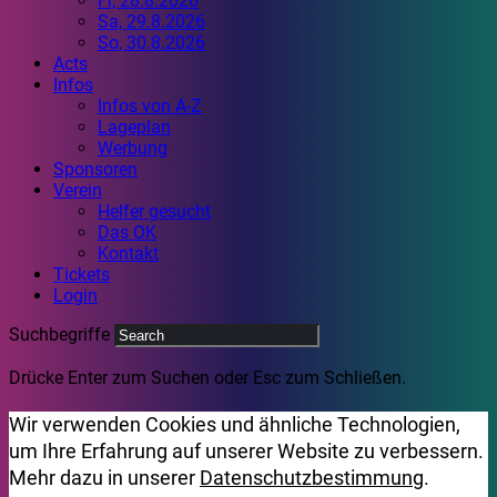
Fr, 28.8.2026
Sa, 29.8.2026
So, 30.8.2026
Acts
Infos
Infos von A-Z
Lageplan
Werbung
Sponsoren
Verein
Helfer gesucht
Das OK
Kontakt
Tickets
Login
Suchbegriffe
Drücke Enter zum Suchen oder Esc zum Schließen.
Wir verwenden Cookies und ähnliche Technologien,
um Ihre Erfahrung auf unserer Website zu verbessern.
Mehr dazu in unserer
Datenschutzbestimmung
.