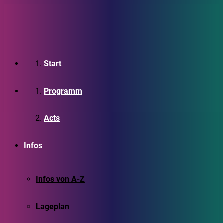
Start
Programm
Acts
Infos
Infos von A-Z
Lageplan