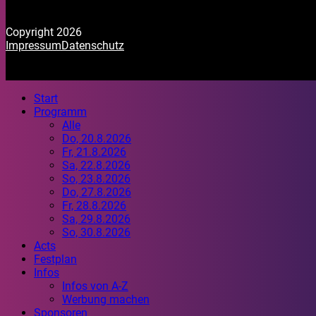
Copyright 2026
Impressum
Datenschutz
Start
Programm
Alle
Do, 20.8.2026
Fr, 21.8.2026
Sa, 22.8.2026
So, 23.8.2026
Do, 27.8.2026
Fr, 28.8.2026
Sa, 29.8.2026
So, 30.8.2026
Acts
Festplan
Infos
Infos von A-Z
Werbung machen
Sponsoren