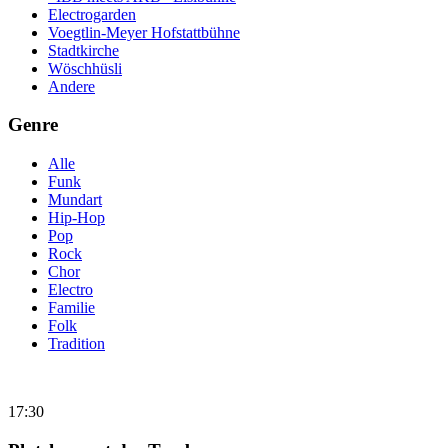
Electrogarden
Voegtlin-Meyer Hofstattbühne
Stadtkirche
Wöschhüsli
Andere
Genre
Alle
Funk
Mundart
Hip-Hop
Pop
Rock
Chor
Electro
Familie
Folk
Tradition
17:30