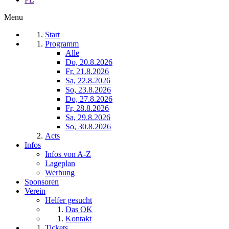
Menu
Start
Programm
Alle
Do, 20.8.2026
Fr, 21.8.2026
Sa, 22.8.2026
So, 23.8.2026
Do, 27.8.2026
Fr, 28.8.2026
Sa, 29.8.2026
So, 30.8.2026
Acts
Infos
Infos von A-Z
Lageplan
Werbung
Sponsoren
Verein
Helfer gesucht
Das OK
Kontakt
Tickets