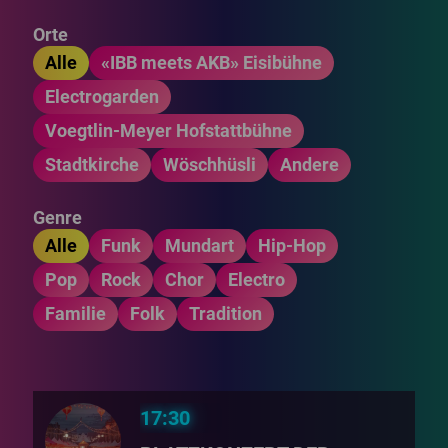
Orte
Alle
«IBB meets AKB» Eisibühne
Electrogarden
Voegtlin-Meyer Hofstattbühne
Stadtkirche
Wöschhüsli
Andere
Genre
Alle
Funk
Mundart
Hip-Hop
Pop
Rock
Chor
Electro
Familie
Folk
Tradition
17:30