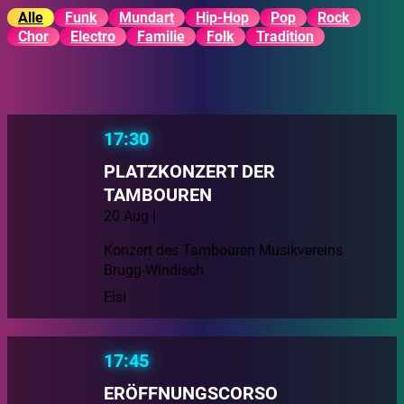
Alle
Funk
Mundart
Hip-Hop
Pop
Rock
Chor
Electro
Familie
Folk
Tradition
17:30
PLATZKONZERT DER
TAMBOUREN
20 Aug |
Konzert des Tambouren Musikvereins
Brugg-Windisch
Eisi
17:45
ERÖFFNUNGSCORSO