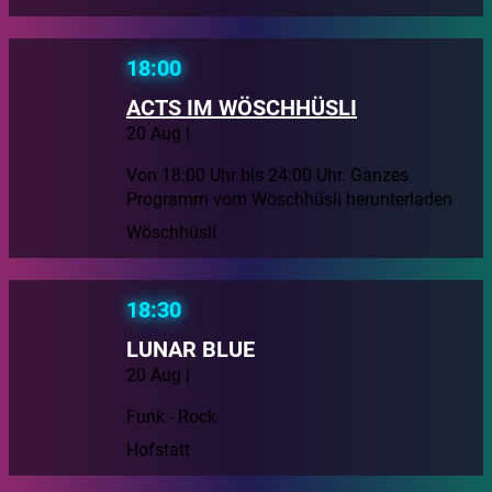
18:00
ACTS IM WÖSCHHÜSLI
20 Aug |
Von 18:00 Uhr bis 24:00 Uhr. Ganzes
Programm vom Wöschhüsli herunterladen
Wöschhüsli
18:30
LUNAR BLUE
20 Aug |
Funk - Rock
Hofstatt