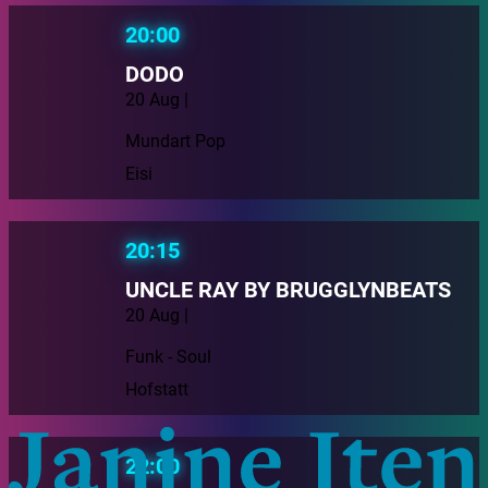
20:00
DODO
20 Aug |
Mundart Pop
Eisi
20:15
UNCLE RAY BY BRUGGLYNBEATS
20 Aug |
Funk - Soul
Hofstatt
22:00