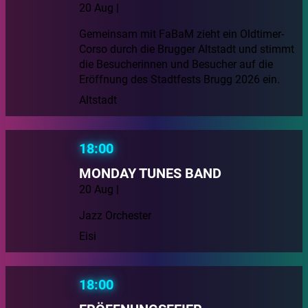
20 Aug |
Gemeinsam mit FaBaM zieht ein Oldtimer-
Corso durch die Brugger Altstadt und stimmt
die Besucherinnen und Besucher auf die
Eröffnung des Stadtfests Brugg 2026 ein.
Altstadt
18:00
MONDAY TUNES BAND
20 Aug |
Jazz Orchester
Eisi
18:00