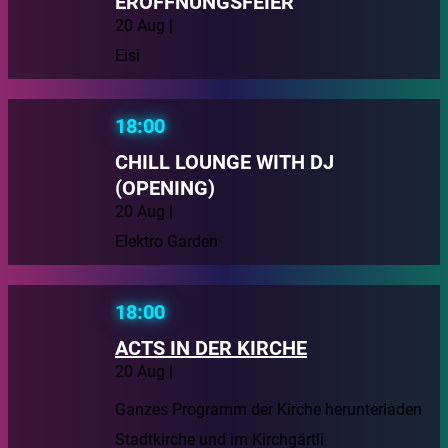
ERÖFFNUNGSFEIER
20 Aug |
Eisi
18:00
CHILL LOUNGE WITH DJ
(OPENING)
20 Aug |
Elektro Garden
18:00
ACTS IN DER KIRCHE
20 Aug |
Ganzes Programm der Kirche herunterladen
Stadtkirche und im Kirchgärtli