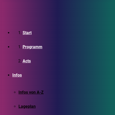
Start
Programm
Acts
Infos
Infos von A-Z
Lageplan