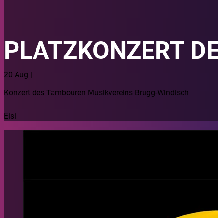
PLATZKONZERT D
20 Aug |
Konzert des Tambouren Musikvereins Brugg-Windisch
Eisi