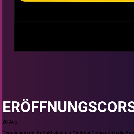
ERÖFFNUNGSCOR
20 Aug |
Gemeinsam mit FaBaM zieht ein Oldtimer-Corso durch die Brug