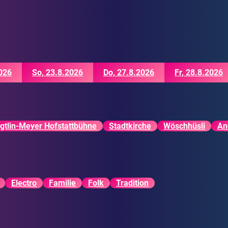
026
So, 23.8.2026
Do, 27.8.2026
Fr, 28.8.2026
gtlin-Meyer Hofstattbühne
Stadtkirche
Wöschhüsli
An
Electro
Familie
Folk
Tradition