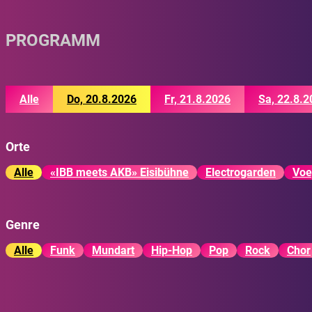
PROGRAMM
Alle
Do, 20.8.2026
Fr, 21.8.2026
Sa, 22.8.2
Orte
Alle
«IBB meets AKB» Eisibühne
Electrogarden
Voe
Genre
Alle
Funk
Mundart
Hip-Hop
Pop
Rock
Chor