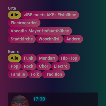
Orte
Alle
«IBB meets AKB» Eisibühne
Electrogarden
Voegtlin-Meyer Hofstattbühne
Stadtkirche
Wöschhüsli
Andere
Genre
Alle
Funk
Mundart
Hip-Hop
Pop
Rock
Chor
Electro
Familie
Folk
Tradition
17:30