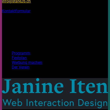
info@stafe26.ch
Kontaktformular
Bleib informiert
Auf unseren Social Media Kanälen findest du Fotos, Videos
und Stories rund um das Stadtfest Brugg 2026.
Top Seiten
Programm
Festplan
Werbung machen
Der Verein
Mit Freude gestaltet. Habt ein wunderbares Festival!