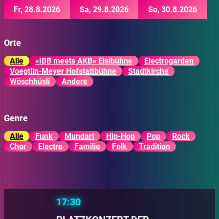
Fr, 28.8.2026
Sa, 29.8.2026
So, 30.8.2026
Orte
Alle
«IBB meets AKB» Eisibühne
Electrogarden
Voegtlin-Meyer Hofstattbühne
Stadtkirche
Wöschhüsli
Andere
Genre
Alle
Funk
Mundart
Hip-Hop
Pop
Rock
Chor
Electro
Familie
Folk
Tradition
17:30