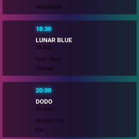
Wöschhüsli
18:30
LUNAR BLUE
20 Aug |
Funk - Rock
Hofstatt
20:00
DODO
20 Aug |
Mundart Pop
Eisi