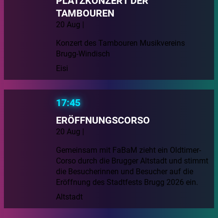
PLATZKONZERT DER
TAMBOUREN
20 Aug |
Konzert des Tambouren Musikvereins
Brugg-Windisch
Eisi
17:45
ERÖFFNUNGSCORSO
20 Aug |
Gemeinsam mit FaBaM zieht ein Oldtimer-
Corso durch die Brugger Altstadt und stimmt
die Besucherinnen und Besucher auf die
Eröffnung des Stadtfests Brugg 2026 ein.
Altstadt