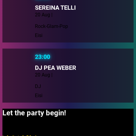
SEREINA TELLI
20 Aug |
Rock-Glam-Pop
Eisi
23:00
DJ PEA WEBER
20 Aug |
DJ
Eisi
Let the party begin!
Fragen?