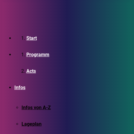
Start
Programm
Acts
Infos
Infos von A-Z
Lageplan