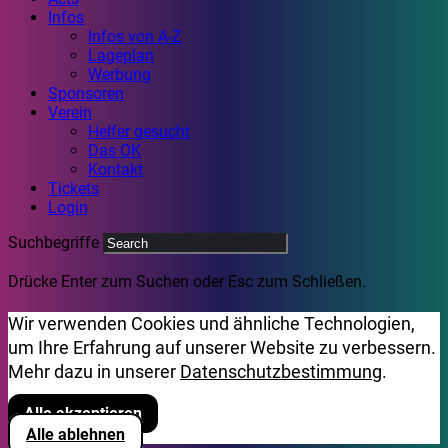
Infos
Infos von A-Z
Lageplan
Werbung
Sponsoren
Verein
Helfer gesucht
Das OK
Kontakt
Tickets
Login
Suchbegriffe
Drücke Enter zum Suchen oder Esc zum Schließen.
Wir verwenden Cookies und ähnliche Technologien,
um Ihre Erfahrung auf unserer Website zu verbessern.
Mehr dazu in unserer
Datenschutzbestimmung
.
Alle akzeptieren
Alle ablehnen