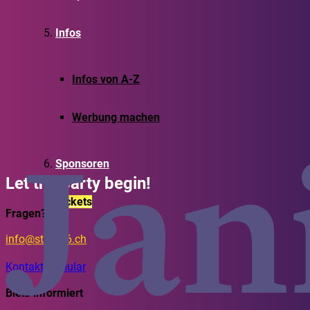
Infos
Infos von A-Z
Werbung machen
Sponsoren
Let the party begin!
Tickets
Fragen?
info@stafe26.ch
Kontaktformular
Bleib informiert