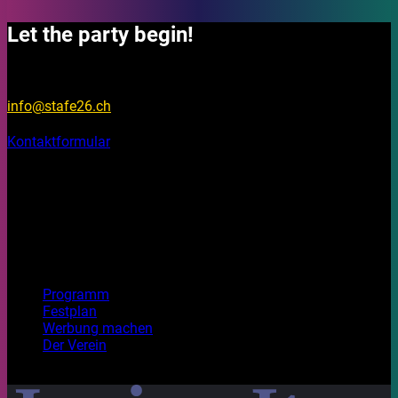
Let the party begin!
Fragen?
info@stafe26.ch
Kontaktformular
Bleib informiert
Auf unseren Social Media Kanälen findest du Fotos, Videos
und Stories rund um das Stadtfest Brugg 2026.
Top Seiten
Programm
Festplan
Werbung machen
Der Verein
Mit Freude gestaltet. Habt ein wunderbares Festival!