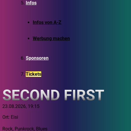
Infos
Infos von A-Z
Werbung machen
Sponsoren
Tickets
SECOND FIRST
23.08.2026, 19:15
Ort: Eisi
Rock, Punkrock, Blues