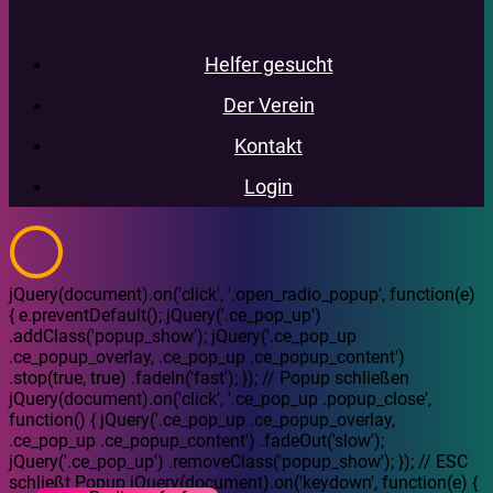
Helfer gesucht
Der Verein
Kontakt
Login
jQuery(document).on('click', '.open_radio_popup', function(e)
{ e.preventDefault(); jQuery('.ce_pop_up')
.addClass('popup_show'); jQuery('.ce_pop_up
.ce_popup_overlay, .ce_pop_up .ce_popup_content')
.stop(true, true) .fadeIn('fast'); }); // Popup schließen
jQuery(document).on('click', '.ce_pop_up .popup_close',
function() { jQuery('.ce_pop_up .ce_popup_overlay,
.ce_pop_up .ce_popup_content') .fadeOut('slow');
jQuery('.ce_pop_up') .removeClass('popup_show'); }); // ESC
schließt Popup jQuery(document).on('keydown', function(e) {