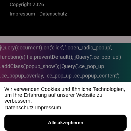
Copyright 2026
Impressum
Datenschutz
jQuery(document).on('click', '.open_radio_popup',
function(e) { e.preventDefault(); jQuery('.ce_pop_up')
.addClass('popup_show'); jQuery('.ce_pop_up
.ce_popup_overlay, .ce_pop_up .ce_popup_content')
.stop(true, true) .fadeIn('fast'); }); // Popup schließen
Wir verwenden Cookies und ähnliche Technologien,
jQuery(document).on('click', '.ce_pop_up .popup_close',
um Ihre Erfahrung auf unserer Website zu
verbessern.
function() { jQuery('.ce_pop_up .ce_popup_overlay,
Datenschutz
Impressum
.ce_pop_up .ce_popup_content') .fadeOut('slow');
Radio aufrufen
jQuery('.ce_pop_up') .removeClass('popup_show'); }); //
Alle akzeptieren