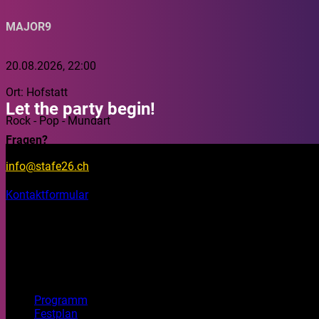
MAJOR9
20.08.2026, 22:00
Ort: Hofstatt
Let the party begin!
Rock - Pop - Mundart
Fragen?
info@stafe26.ch
Kontaktformular
Bleib informiert
Auf unseren Social Media Kanälen findest du Fotos, Videos un
Top Seiten
Programm
Festplan