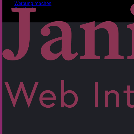
Werbung machen
Der Verein
Mit Freude gestaltet. Habt ein wunderbares Festival!