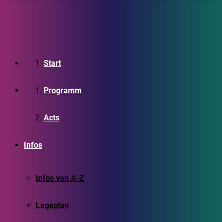
Start
Programm
Acts
Infos
Infos von A-Z
Lageplan