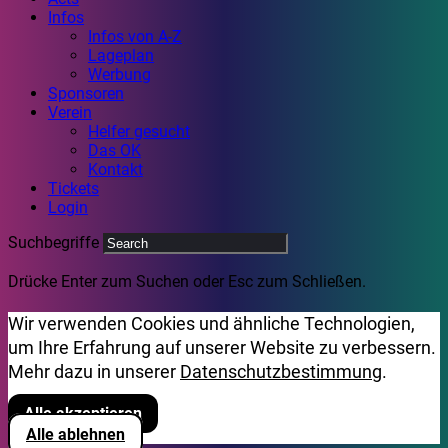
Infos
Infos von A-Z
Lageplan
Werbung
Sponsoren
Verein
Helfer gesucht
Das OK
Kontakt
Tickets
Login
Suchbegriffe
Drücke Enter zum Suchen oder Esc zum Schließen.
Wir verwenden Cookies und ähnliche Technologien,
um Ihre Erfahrung auf unserer Website zu verbessern.
Mehr dazu in unserer
Datenschutzbestimmung
.
Alle akzeptieren
Alle ablehnen