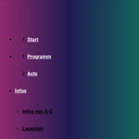
Start
Programm
Acts
Infos
Infos von A-Z
Lageplan