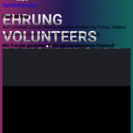
Kontaktformular
EHRUNG
Bleib aktuell
Auf unseren Social Media Kanälen findest du Fotos, Videos
VOLUNTEERS
und Stories rund um das Stadtfest Brugg 2026.
Mit Freude gestaltet. Habt ein wunderbares Festival!
PREISÜBERGABE
30.08.2026, 15:30
Ort: Eisi