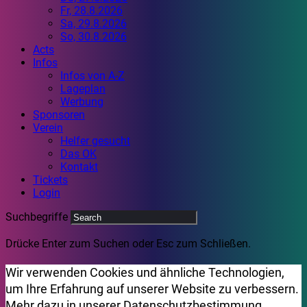
Fr, 28.8.2026
Sa, 29.8.2026
So, 30.8.2026
Acts
Infos
Infos von A-Z
Lageplan
Werbung
Sponsoren
Verein
Helfer gesucht
Das OK
Kontakt
Tickets
Login
Suchbegriffe
Drücke Enter zum Suchen oder Esc zum Schließen.
Wir verwenden Cookies und ähnliche Technologien,
um Ihre Erfahrung auf unserer Website zu verbessern.
Mehr dazu in unserer
Datenschutzbestimmung
.