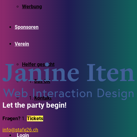
Werbung
Sponsoren
Verein
Helfer gesucht
Das OK
Kontakt
Let the party begin!
Fragen?
Tickets
info@stafe26.ch
Login