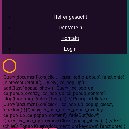
Helfer gesucht
Der Verein
Kontakt
Login
jQuery(document).on('click', '.open_radio_popup', function(e)
{ e.preventDefault(); jQuery('.ce_pop_up')
.addClass('popup_show'); jQuery('.ce_pop_up
.ce_popup_overlay, .ce_pop_up .ce_popup_content')
.stop(true, true) .fadeIn('fast'); }); // Popup schließen
jQuery(document).on('click', '.ce_pop_up .popup_close',
function() { jQuery('.ce_pop_up .ce_popup_overlay,
.ce_pop_up .ce_popup_content') .fadeOut('slow');
jQuery('.ce_pop_up') .removeClass('popup_show'); }); // ESC
schließt Popup jQuery(document).on('keydown', function(e) {