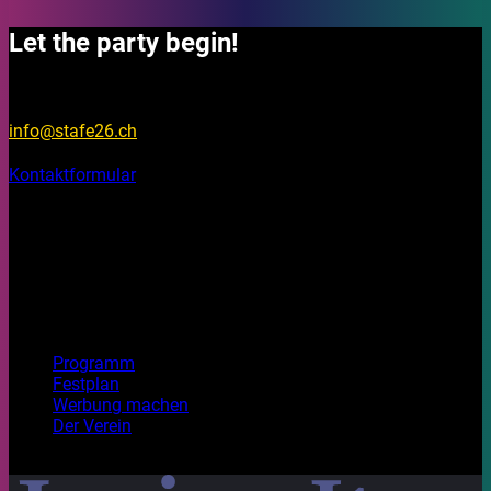
Let the party begin!
Fragen?
info@stafe26.ch
Kontaktformular
Bleib informiert
Auf unseren Social Media Kanälen findest du Fotos, Videos
und Stories rund um das Stadtfest Brugg 2026.
Top Seiten
Programm
Festplan
Werbung machen
Der Verein
Mit Freude gestaltet. Habt ein wunderbares Festival!