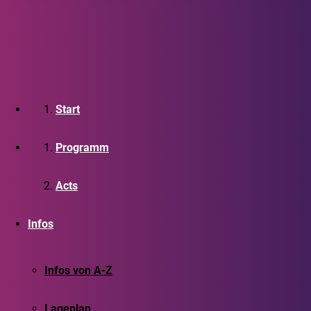
Start
Programm
Acts
Infos
Infos von A-Z
Lageplan