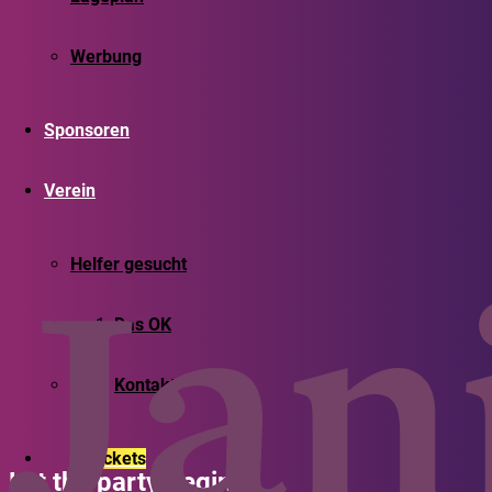
Werbung
Sponsoren
Verein
Helfer gesucht
Das OK
Kontakt
Tickets
Let the party begin!