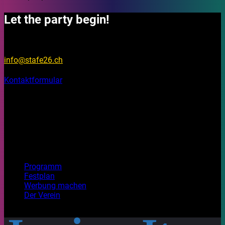
Let the party begin!
Fragen?
info@stafe26.ch
Kontaktformular
Bleib informiert
Auf unseren Social Media Kanälen findest du Fotos, Videos
und Stories rund um das Stadtfest Brugg 2026.
Top Seiten
Programm
Festplan
Werbung machen
Der Verein
Mit Freude gestaltet. Habt ein wunderbares Festival!