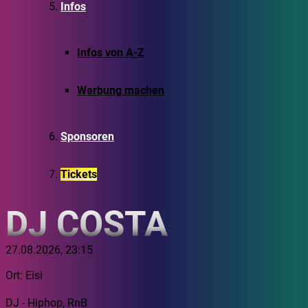
Infos
Infos von A-Z
Werbung machen
Sponsoren
Tickets
DJ COSTA
27.08.2026, 23:15
Ort: Eisi
DJ - Hiphop, RnB