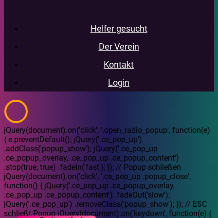
Helfer gesucht
Der Verein
Kontakt
Login
jQuery(document).on('click', '.open_radio_popup', function(e)
{ e.preventDefault(); jQuery('.ce_pop_up')
.addClass('popup_show'); jQuery('.ce_pop_up
.ce_popup_overlay, .ce_pop_up .ce_popup_content')
.stop(true, true) .fadeIn('fast'); }); // Popup schließen
jQuery(document).on('click', '.ce_pop_up .popup_close',
function() { jQuery('.ce_pop_up .ce_popup_overlay,
.ce_pop_up .ce_popup_content') .fadeOut('slow');
jQuery('.ce_pop_up') .removeClass('popup_show'); }); // ESC
schließt Popup jQuery(document).on('keydown', function(e) {