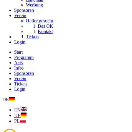
Werbung
Sponsoren
Verein
Helfer gesucht
Das OK
Kontakt
Tickets
Login
Start
Programm
Acts
Infos
Sponsoren
Verein
Tickets
Login
DE
EN
DE
PL