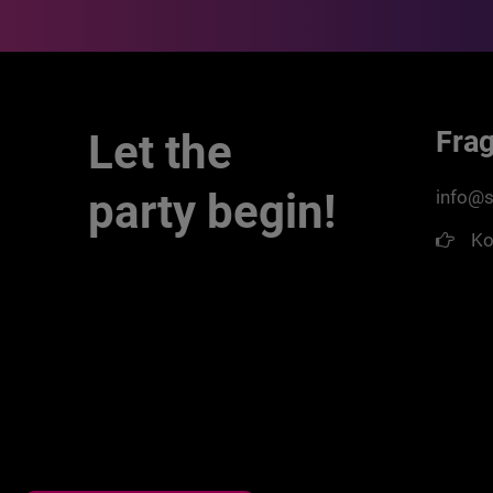
Fra
Let the
party begin!
info@s
Ko