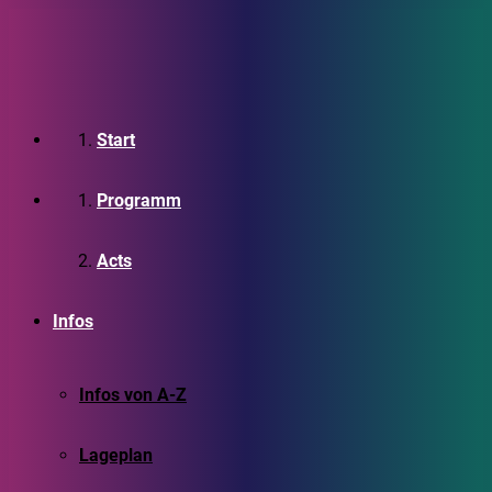
Start
Programm
Acts
Infos
Infos von A-Z
Lageplan