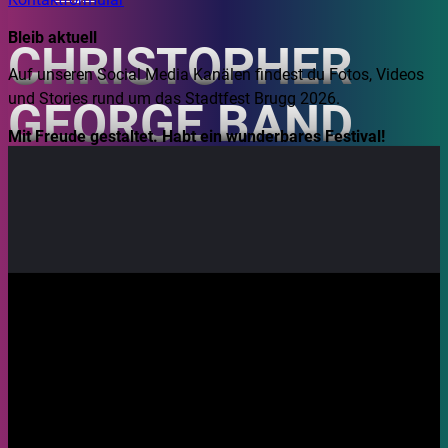
Bleib aktuell
CHRISTOPHER
Auf unseren Social Media Kanälen findest du Fotos, Videos
und Stories rund um das Stadtfest Brugg 2026.
GEORGE BAND
Mit Freude gestaltet. Habt ein wunderbares Festival!
21.08.2026, 18:30
Ort: Hofstatt
Mundart - Singer/Songwriter