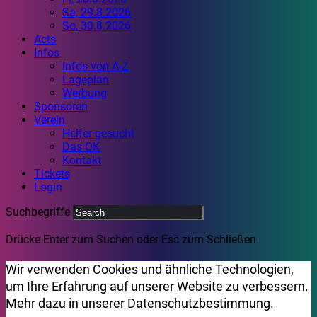
Sa, 29.8.2026
So, 30.8.2026
Acts
Infos
Infos von A-Z
Lageplan
Werbung
Sponsoren
Verein
Helfer gesucht
Das OK
Kontakt
Tickets
Login
Suchbegriffe
Drücke Enter zum Suchen oder Esc zum Schließen.
Wir verwenden Cookies und ähnliche Technologien,
um Ihre Erfahrung auf unserer Website zu verbessern.
Mehr dazu in unserer
Datenschutzbestimmung
.