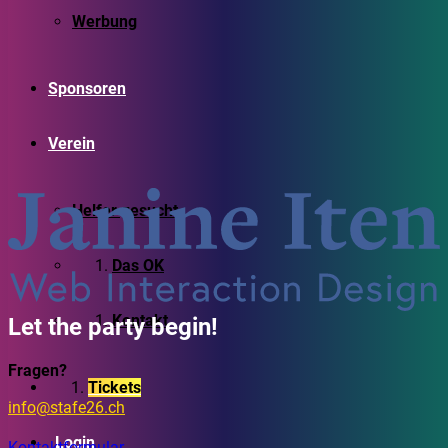
Werbung
Sponsoren
Verein
Helfer gesucht
Das OK
Kontakt
Let the party begin!
Fragen?
Tickets
info@stafe26.ch
Login
Kontaktformular