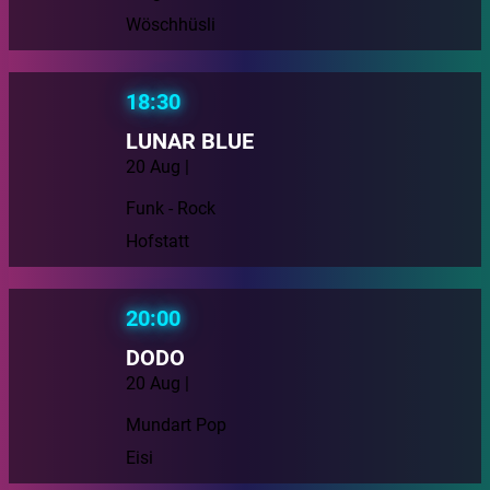
Wöschhüsli
18:30
LUNAR BLUE
20 Aug |
Funk - Rock
Hofstatt
20:00
DODO
20 Aug |
Mundart Pop
Eisi