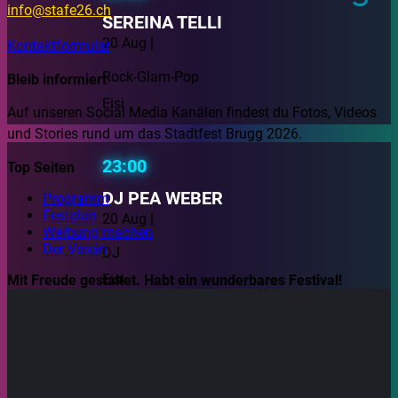
info@stafe26.ch
SEREINA TELLI
20 Aug |
Kontaktformular
Rock-Glam-Pop
Bleib informiert
Eisi
Auf unseren Social Media Kanälen findest du Fotos, Videos
und Stories rund um das Stadtfest Brugg 2026.
23:00
Top Seiten
DJ PEA WEBER
Programm
Festplan
20 Aug |
Werbung machen
Der Verein
DJ
Eisi
Mit Freude gestaltet. Habt ein wunderbares Festival!