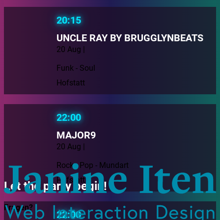
20:15
UNCLE RAY BY BRUGGLYNBEATS
20 Aug |
Funk - Soul
Hofstatt
22:00
MAJOR9
20 Aug |
Rock - Pop - Mundart
Hofstatt
Let the party begin!
Fragen?
22:00