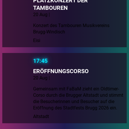
PLATZKONZERT DER
TAMBOUREN
20 Aug |
Konzert des Tambouren Musikvereins
Brugg-Windisch
Eisi
17:45
ERÖFFNUNGSCORSO
20 Aug |
Gemeinsam mit FaBaM zieht ein Oldtimer-
Corso durch die Brugger Altstadt und stimmt
die Besucherinnen und Besucher auf die
Eröffnung des Stadtfests Brugg 2026 ein.
Altstadt