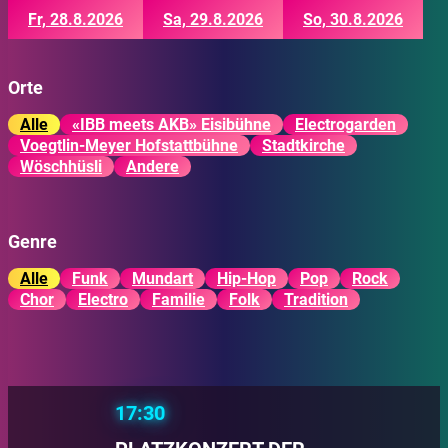
Fr, 28.8.2026
Sa, 29.8.2026
So, 30.8.2026
Orte
Alle
«IBB meets AKB» Eisibühne
Electrogarden
Voegtlin-Meyer Hofstattbühne
Stadtkirche
Wöschhüsli
Andere
Genre
Alle
Funk
Mundart
Hip-Hop
Pop
Rock
Chor
Electro
Familie
Folk
Tradition
17:30