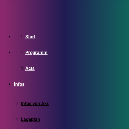
Start
Programm
Acts
Infos
Infos von A-Z
Lageplan