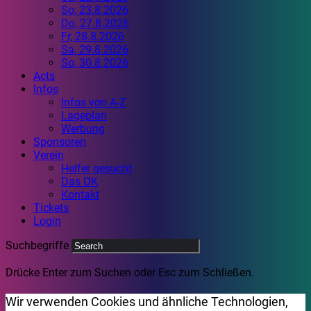
So, 23.8.2026
Do, 27.8.2026
Fr, 28.8.2026
Sa, 29.8.2026
So, 30.8.2026
Acts
Infos
Infos von A-Z
Lageplan
Werbung
Sponsoren
Verein
Helfer gesucht
Das OK
Kontakt
Tickets
Login
Suchbegriffe
Drücke Enter zum Suchen oder Esc zum Schließen.
Wir verwenden Cookies und ähnliche Technologien,