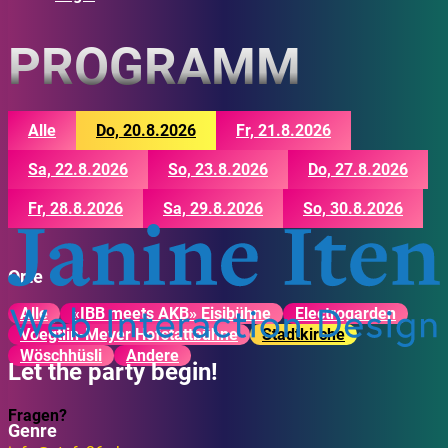
PROGRAMM
Alle
Do, 20.8.2026
Fr, 21.8.2026
Sa, 22.8.2026
So, 23.8.2026
Do, 27.8.2026
Fr, 28.8.2026
Sa, 29.8.2026
So, 30.8.2026
Orte
Alle
«IBB meets AKB» Eisibühne
Electrogarden
Voegtlin-Meyer Hofstattbühne
Stadtkirche
Wöschhüsli
Andere
Let the party begin!
Fragen?
Genre